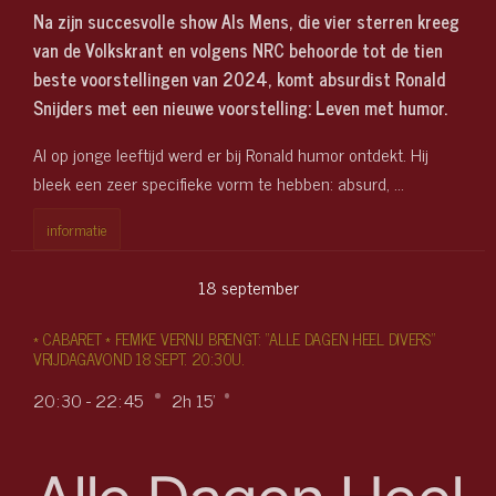
Na zijn succesvolle show Als Mens, die vier sterren kreeg
van de Volkskrant en volgens NRC behoorde tot de tien
beste voorstellingen van 2024, komt absurdist Ronald
Snijders met een nieuwe voorstelling: Leven met humor.
Al op jonge leeftijd werd er bij Ronald humor ontdekt. Hij
bleek een zeer specifieke vorm te hebben: absurd, …
informatie
18
september
* CABARET * FEMKE VERNIJ BRENGT: "ALLE DAGEN HEEL DIVERS"
VRIJDAGAVOND 18 SEPT. 20:30U.
20
:
30 - 22
:
45
2h 15'