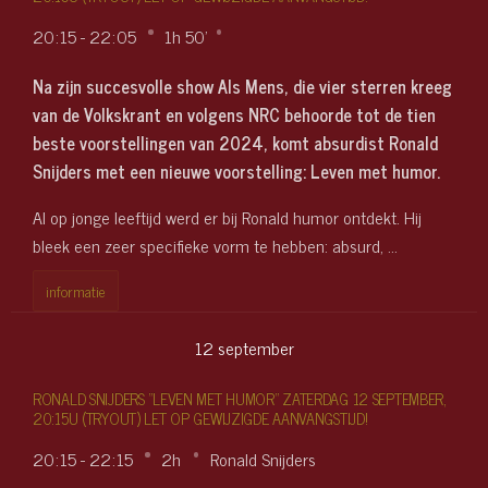
20
:
15 - 22
:
05
1h 50'
Na zijn succesvolle show Als Mens, die vier sterren kreeg
van de Volkskrant en volgens NRC behoorde tot de tien
beste voorstellingen van 2024, komt absurdist Ronald
Snijders met een nieuwe voorstelling: Leven met humor.
Al op jonge leeftijd werd er bij Ronald humor ontdekt. Hij
bleek een zeer specifieke vorm te hebben: absurd, …
informatie
12
september
RONALD SNIJDERS "LEVEN MET HUMOR" ZATERDAG 12 SEPTEMBER,
20:15U (TRYOUT) LET OP GEWIJZIGDE AANVANGSTIJD!
20
:
15 - 22
:
15
2h
Ronald Snijders