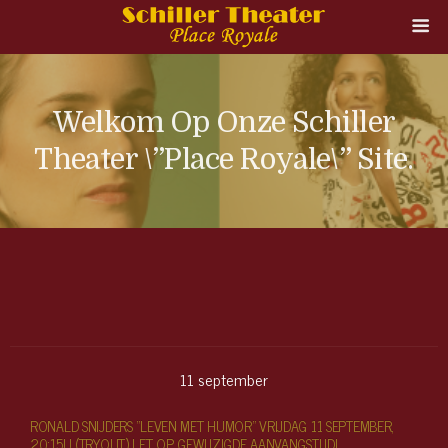
Welkom Op Onze Schiller
Theater \”Place Royale\” Site.
11
september
RONALD SNIJDERS "LEVEN MET HUMOR" VRIJDAG 11 SEPTEMBER,
20:15U (TRYOUT) LET OP GEWIJZIGDE AANVANGSTIJD!