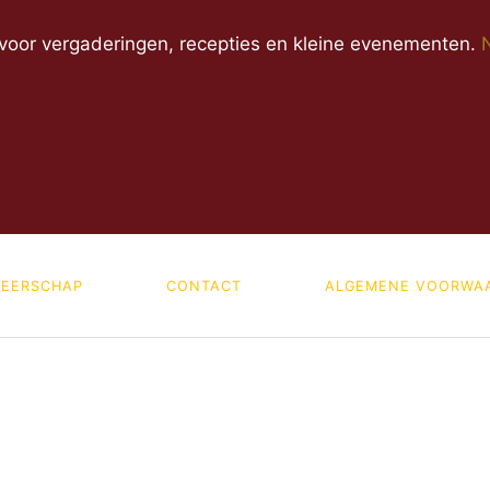
 voor vergaderingen, recepties en kleine evenementen.
EERSCHAP
CONTACT
ALGEMENE VOORWA