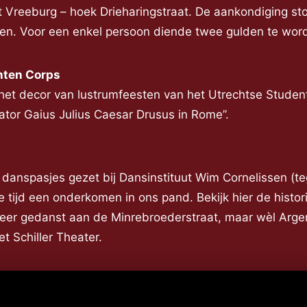
 Vreeburg – hoek Drieharingstraat. De aankondiging sto
den. Voor een enkel persoon diende twee gulden te word
nten Corps
 het decor van lustrumfeesten van het Utrechtse Student
ator Gaius Julius Caesar Drusus in Rome”.
 danspasjes gezet bij Dansinstituut Wim Cornelissen (
e tijd een onderkomen in ons pand. Bekijk hier de histor
er gedanst aan de Minrebroederstraat, maar wèl Argent
t Schiller Theater.