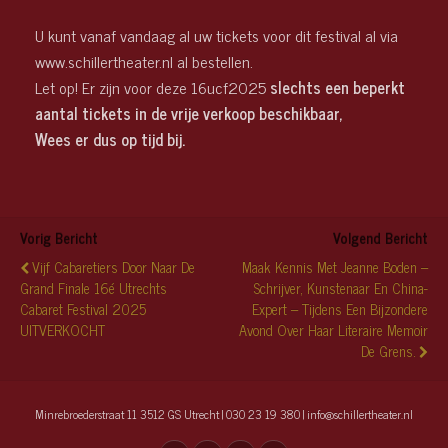
U kunt vanaf vandaag al uw tickets voor dit festival al via
www.schillertheater.nl al bestellen.
Let op! Er zijn voor deze 16ucf2025
slechts een beperkt
aantal tickets in de vrije verkoop beschikbaar,
Wees er dus op tijd bij.
Vorig Bericht
Volgend Bericht
Vijf Cabaretiers Door Naar De
Maak Kennis Met Jeanne Boden –
Grand Finale 16é Utrechts
Schrijver, Kunstenaar En China-
Cabaret Festival 2025
Expert – Tijdens Een Bijzondere
UITVERKOCHT
Avond Over Haar Literaire Memoir
De Grens.
Minrebroederstraat 11 3512 GS Utrecht | 030 23 19 380 | info@schillertheater.nl