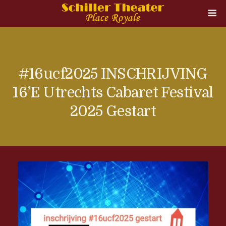
#16ucf2025 INSCHRIJVING
16’e Utrechts Cabaret Festival
2025 Gestart