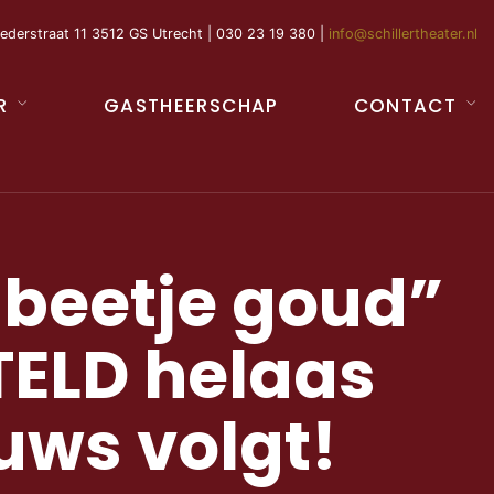
ederstraat 11 3512 GS Utrecht | 030 23 19 380 |
info@schillertheater.nl
R
GASTHEERSCHAP
CONTACT
 beetje goud”
STELD helaas
uws volgt!