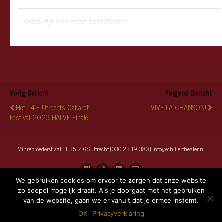
Tickets zijn niet meer beschikbaar
Vorig Bericht
Volgend Bericht
Het 14'e Utrechts Cabaret
VIVE LA CHANSON!
Festival 2023 HALVE Finale
Minrebroederstraat 11 3512 GS Utrecht | 030 23 19 380 | info@schillertheater.nl
We gebruiken cookies om ervoor te zorgen dat onze website
zo soepel mogelijk draait. Als je doorgaat met het gebruiken
van de website, gaan we er vanuit dat je ermee instemt.
Terug naar boven
OK
Privacyverklaring