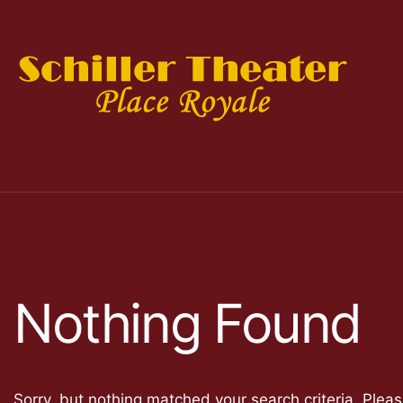
Nothing Found
Sorry, but nothing matched your search criteria. Plea