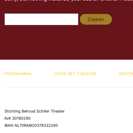
Zoeken
naar:
PROGRAMMA
OVER HET THEATER
GASTH
Stichting Behoud Schiller Theater
KvK 30180290
IBAN NL70RABO0378332260