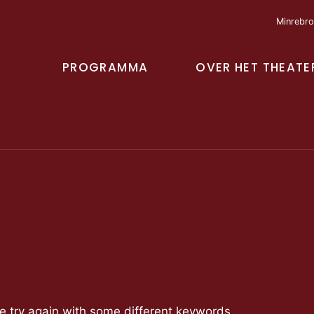
Minrebro
PROGRAMMA
OVER HET THEATE
se try again with some different keywords.