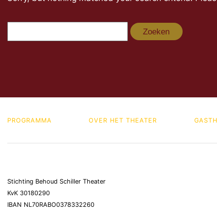
Zoeken
naar:
PROGRAMMA
OVER HET THEATER
GASTH
Stichting Behoud Schiller Theater
KvK 30180290
IBAN NL70RABO0378332260