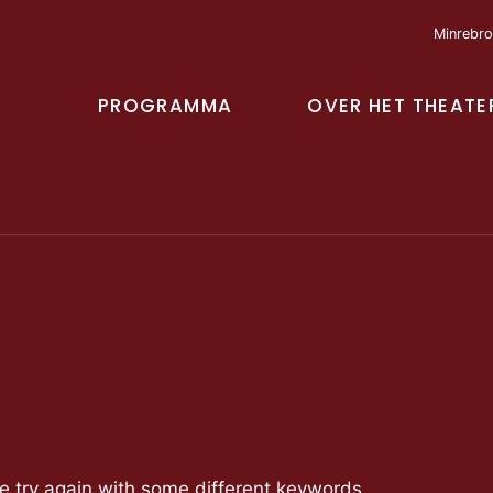
Minrebro
PROGRAMMA
OVER HET THEATE
se try again with some different keywords.