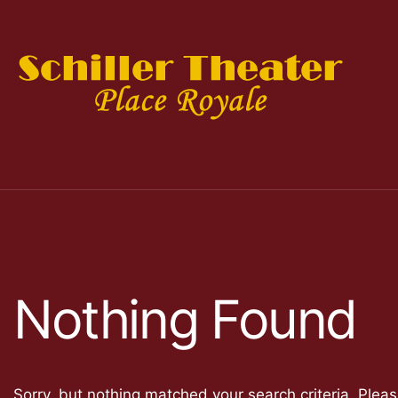
Nothing Found
Sorry, but nothing matched your search criteria. Plea