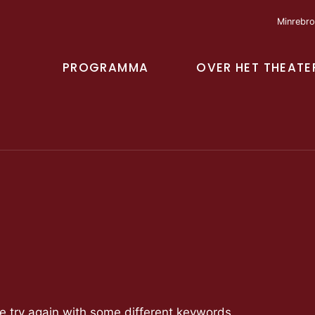
Minrebro
PROGRAMMA
OVER HET THEATE
se try again with some different keywords.