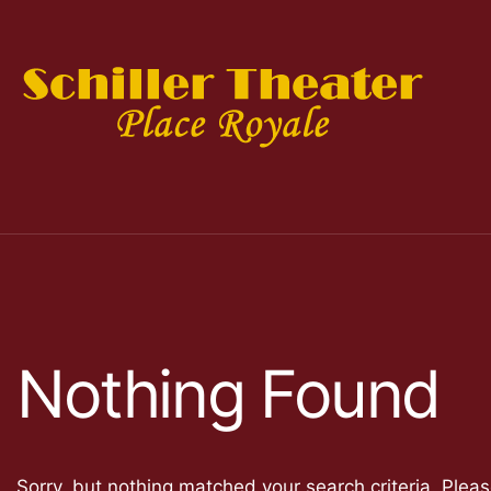
Nothing Found
Sorry, but nothing matched your search criteria. Plea