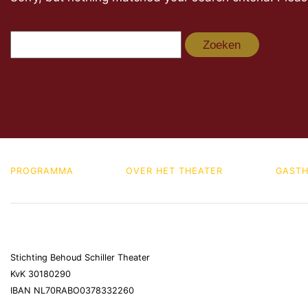
Zoeken
naar:
PROGRAMMA
OVER HET THEATER
GASTH
Stichting Behoud Schiller Theater
KvK 30180290
IBAN NL70RABO0378332260