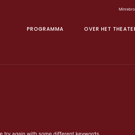
Minrebro
PROGRAMMA
OVER HET THEATE
se try again with some different keywords.