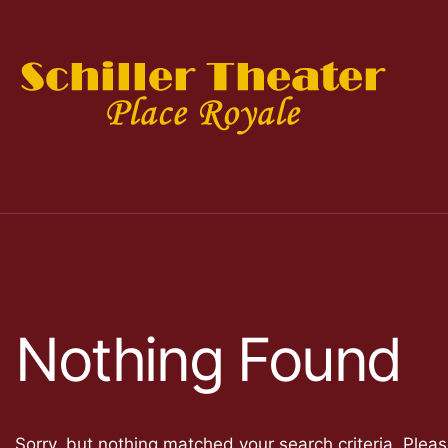
Nothing Found
Sorry, but nothing matched your search criteria. Plea