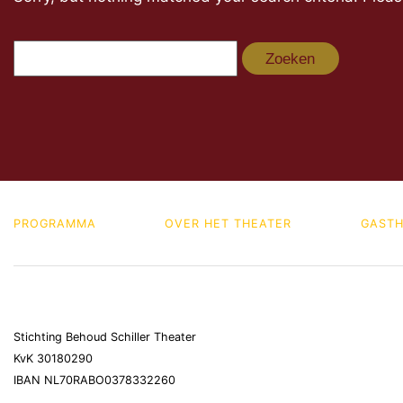
Zoeken
naar:
PROGRAMMA
OVER HET THEATER
GASTH
Stichting Behoud Schiller Theater
KvK 30180290
IBAN NL70RABO0378332260