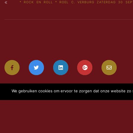
* ROCK EN ROLL * ROEL C. VERBURG ZATERDAG 30 SEP
We gebruiken cookies om ervoor te zorgen dat onze website zo so
PROGRAMMA
OVER HET THEATER
GASTH