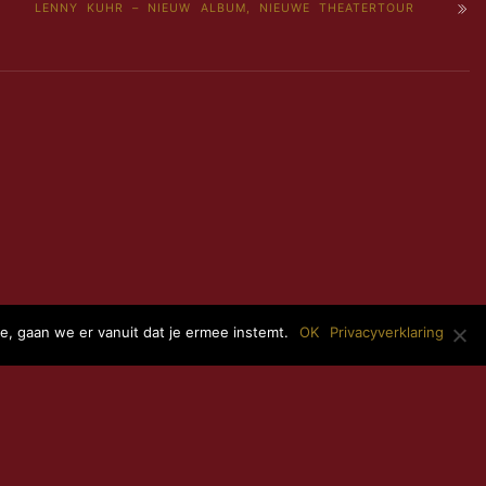
LENNY KUHR – NIEUW ALBUM, NIEUWE THEATERTOUR
e, gaan we er vanuit dat je ermee instemt.
OK
Privacyverklaring
BACK TO TOP OF THE PAGE
ARDEN