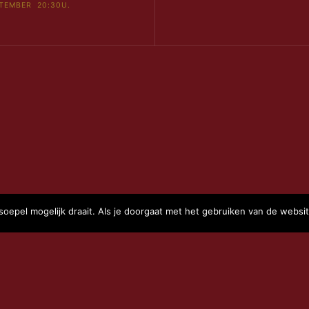
TEMBER 20:30U.
epel mogelijk draait. Als je doorgaat met het gebruiken van de websit
EERSCHAP
CONTACT
ALGEMENE VOORWA