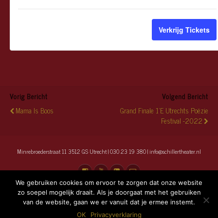
aantal
a
van
v
tickets
t
Standa
S
Verkrijg Tickets
van
v
Geredu
G
Vorig Bericht
Volgend Bericht
Mama Is Boos
Grand Finale 1'e Utrechts Poëzie
Festival -2022
Minrebroederstraat 11 3512 GS Utrecht | 030 23 19 380 | info@schillertheater.nl
We gebruiken cookies om ervoor te zorgen dat onze website
zo soepel mogelijk draait. Als je doorgaat met het gebruiken
van de website, gaan we er vanuit dat je ermee instemt.
Terug naar boven
OK
Privacyverklaring