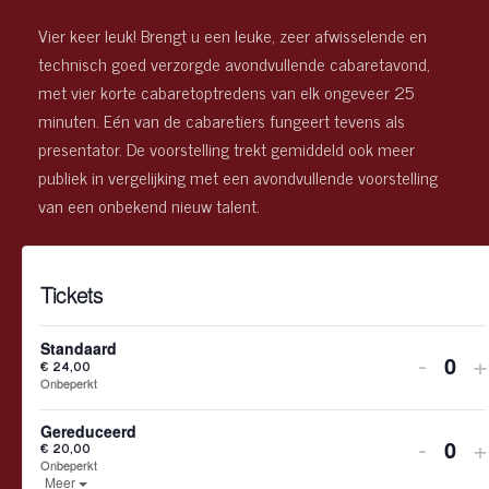
Vier keer leuk! Brengt u een leuke, zeer afwisselende en
technisch goed verzorgde avondvullende cabaretavond,
met vier korte cabaretoptredens van elk ongeveer 25
minuten. Eén van de cabaretiers fungeert tevens als
presentator. De voorstelling trekt gemiddeld ook meer
publiek in vergelijking met een avondvullende voorstelling
van een onbekend nieuw talent.
Tickets
Standaard
Verhoo
V
-
+
€
24,00
Hoev
Onbeperkt
aantal
a
Gereduceerd
Verhoo
V
tickets
-
t
+
€
20,00
Hoev
Onbeperkt
Ticketbeschrijving openen.
Meer